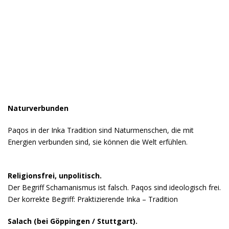
In Kürze starten unsere Schulungsangebote
Du möchtest dabei sein? Weitere Infos über eMail an
sca@schamanisch-befreit-leben.de
Naturverbunden
Paqos in der Inka Tradition sind Naturmenschen, die mit
Energien verbunden sind, sie können
die Welt erfühlen.
Religionsfrei, unpolitisch.
Der Begriff Schamanismus ist falsch. Paqos sind ideologisch frei.
Der korrekte Begriff: Praktizierende Inka – Tradition
Salach (bei Göppingen / Stuttgart).